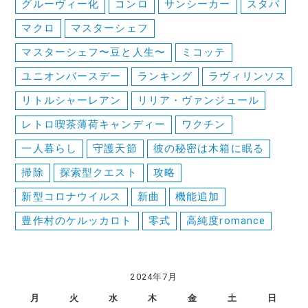
グルーヴィー化
コンロ
サンシーカー
スタバ
マクロ
マスターシェフ
マスターシェフ〜豆と人生〜
ミコッテ
ユニオンバースデー
ランキング
ラヴィリンソス
リトルシャーレアン
リリア・ヴァンジュール
レトロ喫茶薄荷キャンディー
ワクチン
一人暮らし
守護天節
彼の秘密は木箱に眠る
掃除
探索型クエスト
攻略
新型コロナウイルス
新曲
機能追加
豊作村のケルッカロト
零式
高純度romance
2024年7月
月
火
水
木
金
土
日