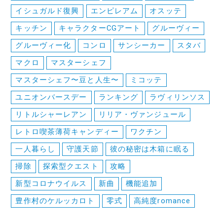
イシュガルド復興
エンピレアム
オスッテ
キッチン
キャラクターCGアート
グルーヴィー
グルーヴィー化
コンロ
サンシーカー
スタバ
マクロ
マスターシェフ
マスターシェフ〜豆と人生〜
ミコッテ
ユニオンバースデー
ランキング
ラヴィリンソス
リトルシャーレアン
リリア・ヴァンジュール
レトロ喫茶薄荷キャンディー
ワクチン
一人暮らし
守護天節
彼の秘密は木箱に眠る
掃除
探索型クエスト
攻略
新型コロナウイルス
新曲
機能追加
豊作村のケルッカロト
零式
高純度romance