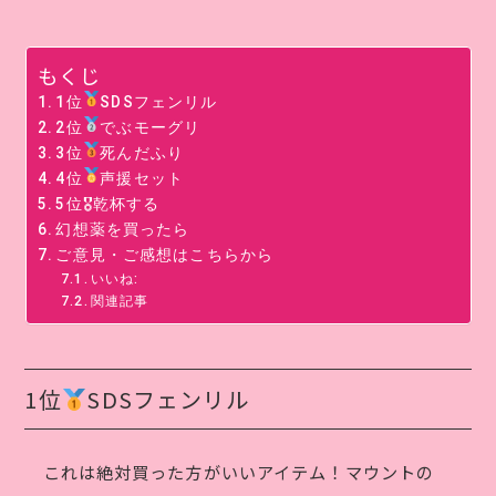
もくじ
1位
SDSフェンリル
2位
でぶモーグリ
3位
死んだふり
4位
声援セット
5位🎖乾杯する
幻想薬を買ったら
ご意見・ご感想はこちらから
いいね:
関連記事
1位
SDSフェンリル
これは絶対買った方がいいアイテム！マウントの