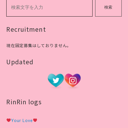
ゲ
検索
ー
シ
Recruitment
ョ
現在固定募集はしておりません。
ン
Updated
RinRin logs
Your Love