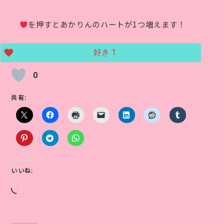
を押すとあかりんのハートが1つ増えます！
好き
1
0
共有:
いいね:
読
み
込