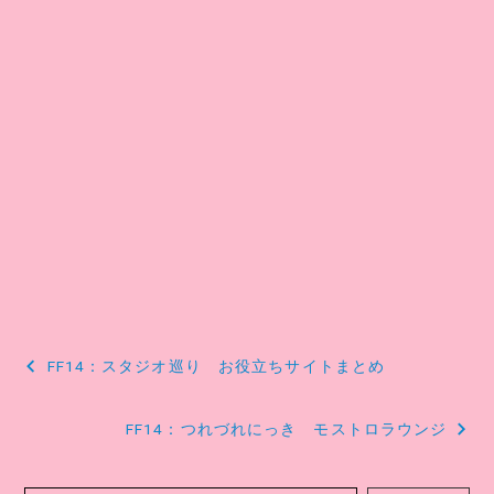
投
FF14：スタジオ巡り お役立ちサイトまとめ
稿
ナ
FF14：つれづれにっき モストロラウンジ
ビ