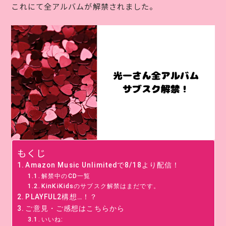
これにて全アルバムが解禁されました。
もくじ
Amazon Music Unlimitedで8/18より配信！
解禁中のCD一覧
KinKiKidsのサブスク解禁はまだです。
PLAYFUL2構想…！？
ご意見・ご感想はこちらから
いいね: