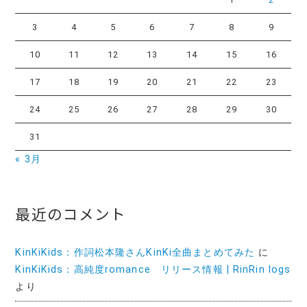
3
4
5
6
7
8
9
10
11
12
13
14
15
16
17
18
19
20
21
22
23
24
25
26
27
28
29
30
31
« 3月
最近のコメント
KinKiKids：作詞松本隆さんKinKi全曲まとめてみた
に
KinKiKids：高純度romance リリース情報 | RinRin logs
より