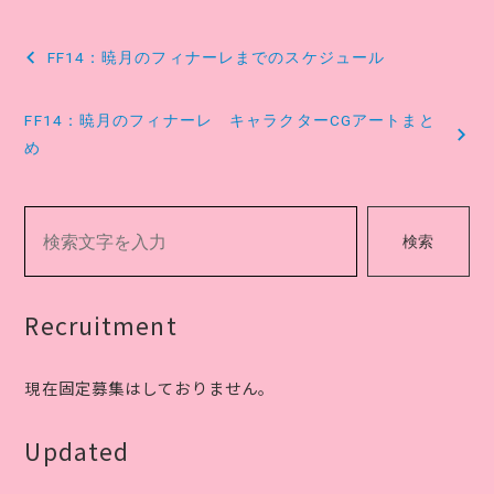
投
FF14：暁月のフィナーレまでのスケジュール
稿
ナ
FF14：暁月のフィナーレ キャラクターCGアートまと
め
ビ
ゲ
検索
ー
シ
Recruitment
ョ
ン
現在固定募集はしておりません。
Updated