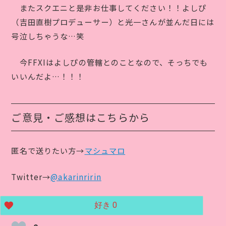
またスクエニと是非お仕事してください！！よしぴ
（吉田直樹プロデューサー）と光一さんが並んだ日には
号泣しちゃうな…笑
今FFXIはよしぴの管轄とのことなので、そっちでも
いいんだよ…！！！
ご意見・ご感想はこちらから
匿名で送りたい方→
マシュマロ
Twitter→
@akarinririn
好き
0