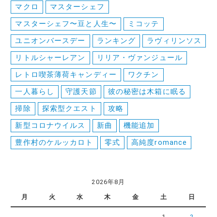
マクロ
マスターシェフ
マスターシェフ〜豆と人生〜
ミコッテ
ユニオンバースデー
ランキング
ラヴィリンソス
リトルシャーレアン
リリア・ヴァンジュール
レトロ喫茶薄荷キャンディー
ワクチン
一人暮らし
守護天節
彼の秘密は木箱に眠る
掃除
探索型クエスト
攻略
新型コロナウイルス
新曲
機能追加
豊作村のケルッカロト
零式
高純度romance
2026年8月
月
火
水
木
金
土
日
1
2