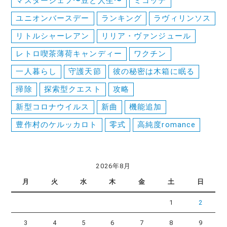
マスターシェフ〜豆と人生〜
ミコッテ
ユニオンバースデー
ランキング
ラヴィリンソス
リトルシャーレアン
リリア・ヴァンジュール
レトロ喫茶薄荷キャンディー
ワクチン
一人暮らし
守護天節
彼の秘密は木箱に眠る
掃除
探索型クエスト
攻略
新型コロナウイルス
新曲
機能追加
豊作村のケルッカロト
零式
高純度romance
2026年8月
月
火
水
木
金
土
日
1
2
3
4
5
6
7
8
9