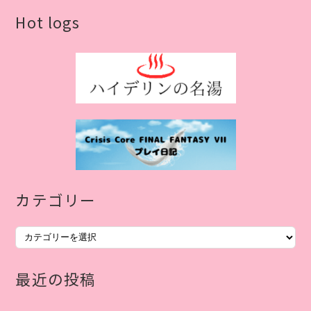
Hot logs
カテゴリー
カ
テ
ゴ
最近の投稿
リ
ー