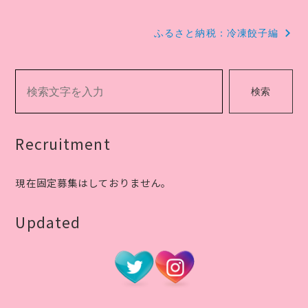
稿
ナ
ふるさと納税：冷凍餃子編
ビ
ゲ
検索
ー
シ
Recruitment
ョ
現在固定募集はしておりません。
ン
Updated