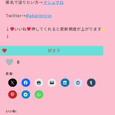
匿名で送りたい方→
マシュマロ
Twitter→
@akarinririn
↓
いいね
押してくれると更新頻度が上がります
↓
好き
0
0
共有:
いいね: