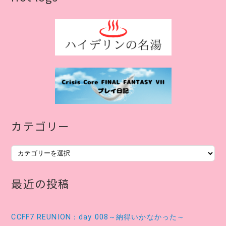
カテゴリー
カ
テ
ゴ
最近の投稿
リ
ー
CCFF7 REUNION：day 008～納得いかなかった～