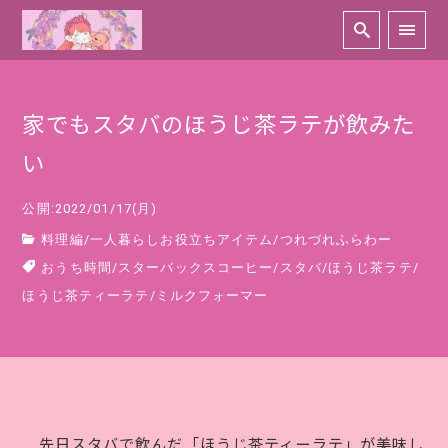
家でもスタバのほうじ茶ラテが飲みた
い
公開:2022/01/17(月)
料理編
/
一人暮らしお役立ちアイテム
/
つれづれふらわー
おうち時間
/
スターバックスコーヒー
/
スタバ
/
ほうじ茶ラテ
/
ほうじ茶ティーラテ
/
ミルクフォーマー
先日スタバで飲んだ「ほうじ茶ティーラテ」が美味し